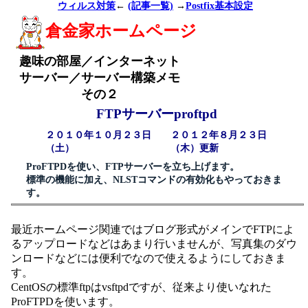
ウィルス対策
←
(記事一覧)
→
Postfix基本設定
倉金家ホームページ
趣味の部屋／インターネット
サーバー／サーバー構築メモ
その２
FTPサーバーproftpd
２０１０年１０月２３日
２０１２年８月２３日
（土）
（木）更新
ProFTPDを使い、FTPサーバーを立ち上げます。
標準の機能に加え、NLSTコマンドの有効化もやっておきま
す。
最近ホームページ関連ではブログ形式がメインでFTPによ
るアップロードなどはあまり行いませんが、写真集のダウ
ンロードなどには便利でなので使えるようにしておきま
す。
CentOSの標準ftpはvsftpdですが、従来より使いなれた
ProFTPDを使います。