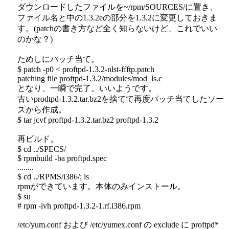
ダウンロードしたファイルを~/rpm/SOURCES/に置き、
ファイル名と中の1.3.2eの部分を1.3.2に変更しておきま
す。(patchの書き方など全く知らないけど、これでいい
のかな？)
ためしにパッチ当て。
$ patch -p0 < proftpd-1.3.2-nlst-ffftp.patch
patching file proftpd-1.3.2/modules/mod_ls.c
となり、一瞬で完了。いいようです。
古いprodtpd-1.3.2.tar.bz2を捨てて再度パッチ当てしたソー
スから作成。
$ tar jcvf proftpd-1.3.2.tar.bz2 proftpd-1.3.2
再ビルド。
$ cd ../SPECS/
$ rpmbuild -ba proftpd.spec
........
$ cd ../RPMS/i386/; ls
rpmができています。本体のみインストール。
$ su
# rpm -ivh proftpd-1.3.2-1.rf.i386.rpm
/etc/yum.conf および /etc/yumex.conf の exclude に proftpd*