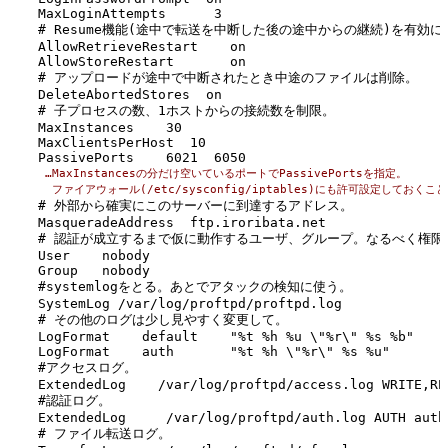
MaxLoginAttempts      3
# Resume機能(途中で転送を中断した後の途中からの継続)を有効に
AllowRetrieveRestart    on
AllowStoreRestart       on
# アップロードが途中で中断されたとき中途のファイルは削除。
DeleteAbortedStores  on
# 子プロセスの数、1ホストからの接続数を制限。
MaxInstances    30
MaxClientsPerHost  10
PassivePorts    6021  6050
 …MaxInstancesの分だけ空いているポートでPassivePortsを指定。
  ファイアウォール(/etc/sysconfig/iptables)にも許可設定しておくこ
# 外部から確実にこのサーバーに到達するアドレス。
MasqueradeAddress  ftp.iroribata.net
# 認証が成立するまで仮に動作するユーザ、グループ。なるべく権限
User    nobody
Group   nobody
#systemlogをとる。あとでアタックの検知に使う。
SystemLog /var/log/proftpd/proftpd.log
# その他のログは少し見やすく変更して。
LogFormat    default    "%t %h %u \"%r\" %s %b"
LogFormat    auth       "%t %h \"%r\" %s %u"
#アクセスログ。
ExtendedLog    /var/log/proftpd/access.log WRITE,RE
#認証ログ。
ExtendedLog     /var/log/proftpd/auth.log AUTH auth
# ファイル転送ログ。