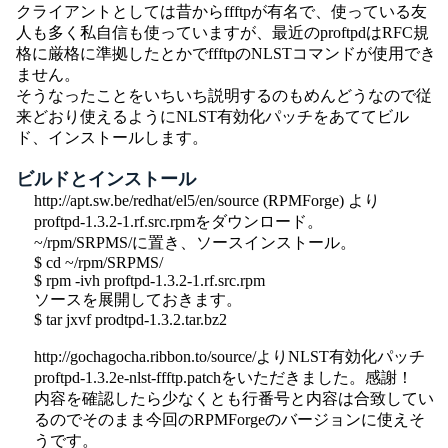
クライアントとしては昔からffftpが有名で、使っている友
人も多く私自信も使っていますが、最近のproftpdはRFC規
格に厳格に準拠したとかでffftpのNLSTコマンドが使用でき
ません。
そうなったことをいちいち説明するのもめんどうなので従
来どおり使えるようにNLST有効化パッチをあててビル
ド、インストールします。
ビルドとインストール
http://apt.sw.be/redhat/el5/en/source (RPMForge) より
proftpd-1.3.2-1.rf.src.rpmをダウンロード。
~/rpm/SRPMS/に置き、ソースインストール。
$ cd ~/rpm/SRPMS/
$ rpm -ivh proftpd-1.3.2-1.rf.src.rpm
ソースを展開しておきます。
$ tar jxvf prodtpd-1.3.2.tar.bz2
http://gochagocha.ribbon.to/source/よりNLST有効化パッチ
proftpd-1.3.2e-nlst-ffftp.patchをいただきました。感謝！
内容を確認したら少なくとも行番号と内容は合致してい
るのでそのまま今回のRPMForgeのバージョンに使えそ
うです。