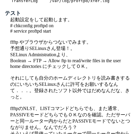
TransferLog     /var/log/proftpd/xfer.log
テスト
起動設定をして起動します。
# chkconfig proftpd on
# service proftpd start
ffftp やブラウザからつないでみます。
予想通りSELinuxさん登場！。
SELinux Administrationより、
Boolean → FTP → Allow ftp to read/write files in the user
home directories にチェックしてＯＫ。
それにしても自分のホームディレクトリを読み書きする
のにいちいちSELinuxさんに許可をお願いするなん
て．．．。登録されたソフト以外ではだめなんだな、き
っと。
ffftpのNLST、LISTコマンドどちらでも、また通常、
PASSIVEモードどちらでもＯＫなのを確認。ただサーバ
ーと同一ルーター内からだとPASSIVEモードでないとつ
ながりません。なんでだろう？
そういえば昔使っていたルーターで同一ルーター内から