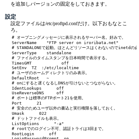
を追加しバージョンの固定をしておきます。
設定
設定ファイルは/etc/proftpd.confだけ。以下おもなとこ
ろ。
# オープニングメッセージに表示されるサーバー名。好みで。
ServerName    "FTP server on iroribata.net"
# STANDALONEで起動。ほとんどリソースはくわないのでinetd
ServerType    standalone
# ファイルのタイムスタンプを日本時間で表示する。
TimesGMT	    off
SetEnv  TZ  :/etc/localtime
# ユーザのホームディレクトリのみ表示。
DefaultRoot   ~
# onにすると遅くなるしDNSが引けないとつながらない。
IdentLookups      off
UseReverseDNS     off
# ポートは標準のFTPポート21を使用。
Port      21
# 安全のためユーザ以外の書込と実行権限を落しておく。
Umask      022
# ドットファイルも表示。
ListOptions      "-a"
# rootでのログイン不可、認証トライは3回まで。
RootLogin      off
LoginPasswordPrompt  on